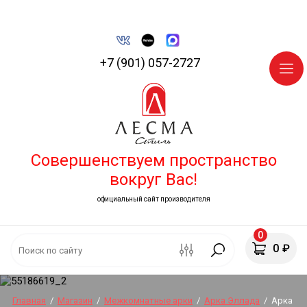
+7 (901) 057-2727
Совершенствуем пространство
вокруг Вас!
официальный сайт производителя
0
0
₽
Главная
/
Магазин
/
Межкомнатные арки
/
Арка Эллада
/
Арка